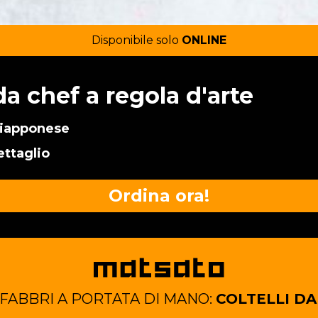
Disponibile solo
ONLINE
 da chef a regola d'arte
 giapponese
ettaglio
Ordina ora!
 FABBRI A PORTATA DI MANO:
COLTELLI DA