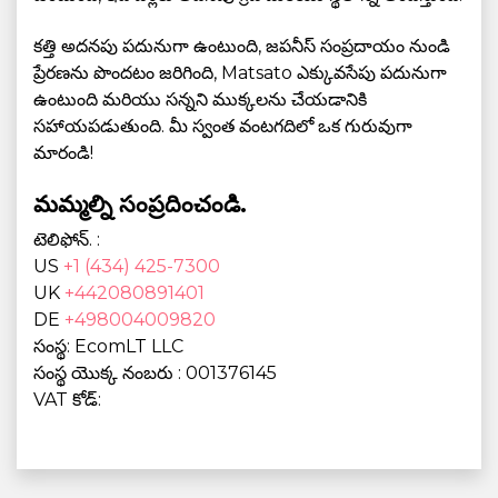
కత్తి అదనపు పదునుగా ఉంటుంది, జపనీస్ సంప్రదాయం నుండి
ప్రేరణను పొందటం జరిగింది, Matsato ఎక్కువసేపు పదునుగా
ఉంటుంది మరియు సన్నని ముక్కలను చేయడానికి
సహాయపడుతుంది. మీ స్వంత వంటగదిలో ఒక గురువుగా
మారండి!
మమ్మల్ని సంప్రదించండి.
టెలిఫోన్. :
US
+1 (434) 425-7300
UK
+442080891401
DE
+498004009820
సంస్థ: EcomLT LLC
సంస్థ యొక్క నంబరు : 001376145
VAT కోడ్: