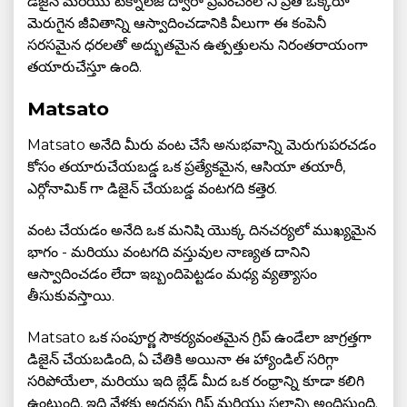
డిజైన్ మరియు టెక్నాలజీ ద్వారా ప్రపంచంలోని ప్రతి ఒక్కరూ
మెరుగైన జీవితాన్ని ఆస్వాదించడానికి వీలుగా ఈ కంపెనీ
సరసమైన ధరలతో అద్భుతమైన ఉత్పత్తులను నిరంతరాయంగా
తయారుచేస్తూ ఉంది.
Matsato
Matsato అనేది మీరు వంట చేసే అనుభవాన్ని మెరుగుపరచడం
కోసం తయారుచేయబడ్డ ఒక ప్రత్యేకమైన, ఆసియా తయారీ,
ఎర్గోనామిక్ గా డిజైన్ చేయబడ్డ వంటగది కత్తెర.
వంట చేయడం అనేది ఒక మనిషి యొక్క దినచర్యలో ముఖ్యమైన
భాగం - మరియు వంటగది వస్తువుల నాణ్యత దానిని
ఆస్వాదించడం లేదా ఇబ్బందిపెట్టడం మధ్య వ్యత్యాసం
తీసుకువస్తాయి.
Matsato ఒక సంపూర్ణ సౌకర్యవంతమైన గ్రిప్ ఉండేలా జాగ్రత్తగా
డిజైన్ చేయబడింది, ఏ చేతికి అయినా ఈ హ్యాండిల్ సరిగ్గా
సరిపోయేలా, మరియు ఇది బ్లేడ్ మీద ఒక రంధ్రాన్ని కూడా కలిగి
ఉంటుంది, ఇది వేళ్లకు అదనపు గ్రిప్ మరియు స్థలాన్ని అందిస్తుంది.