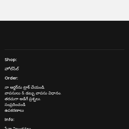
Shop:
హోల్‌సేల్‌
Order:
నా ఆర్డర్‌ను ట్రాక్ చేయండి.
వాపసులు & డబ్బు వాపసు విధానం.
తరచుగా అడిగే ప్రశ్నలు.
సంప్రదించండి
ఉపకరణాలు
Info:
సేవా నిబంధనలు.