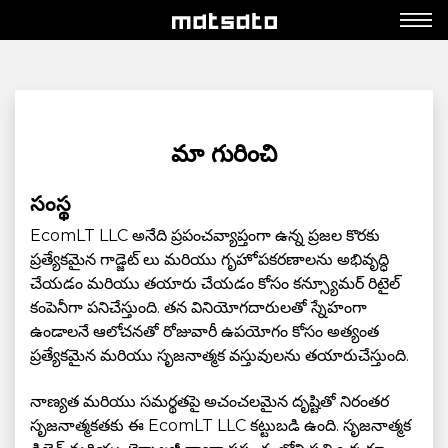
మా గురించి
సంస్థ
EcomLT LLC అనేది ప్రపంచవ్యాప్తంగా ఉన్న ప్రజల కొరకు
ప్రత్యేకమైన గాడ్జెట్ లు మరియు గృహోపకరణాలను అభివృద్ధి
చేయడం మరియు తయారు చేయడం కోసం కన్స్యూమర్ రిటైల్
కంపెనీగా పనిచేస్తుంది. తన వినియోగదారులతో స్నేహంగా
ఉండాలనే ఆలోచనతో రోజువారీ ఉపయోగం కోసం అత్యంత
ప్రత్యేకమైన మరియు సృజనాత్మక వస్తువులను తయారుచేస్తుంది.
నాణ్యత మరియు సమర్థతపై అచంచలమైన దృష్టితో నిరంతర
సృజనాత్మకతకు ఈ EcomLT LLC కట్టుబడి ఉంది. సృజనాత్మక