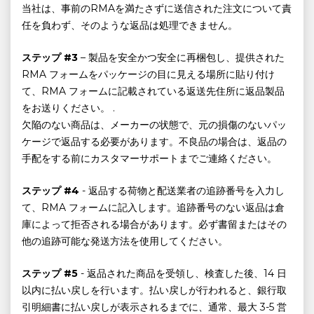
当社は、事前のRMAを満たさずに送信された注文について責
任を負わず、そのような返品は処理できません。
ステップ #3
– 製品を安全かつ安全に再梱包し、提供された
RMA フォームをパッケージの目に見える場所に貼り付け
て、RMA フォームに記載されている返送先住所に返品製品
をお送りください。 .
欠陥のない商品は、メーカーの状態で、元の損傷のないパッ
ケージで返品する必要があります。不良品の場合は、返品の
手配をする前にカスタマーサポートまでご連絡ください。
ステップ #4
- 返品する荷物と配送業者の追跡番号を入力し
て、RMA フォームに記入します。追跡番号のない返品は倉
庫によって拒否される場合があります。必ず書留またはその
他の追跡可能な発送方法を使用してください。
ステップ #5
- 返品された商品を受領し、検査した後、14 日
以内に払い戻しを行います。払い戻しが行われると、銀行取
引明細書に払い戻しが表示されるまでに、通常、最大 3-5 営