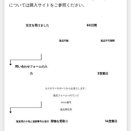
については購入サイトをご参照ください。
注文を受けました
60日間
返品可能
返品不可期間
問い合わせフォームの入
力
3営業日
カスタマーサポートからお送りします：
返品フォームへのリンク
RMA番号
返品用住所
荷物を受取り
14営業日
返送用の小包と追跡番号を送付