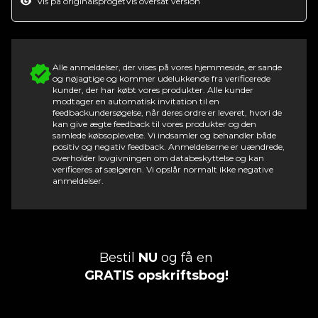
Vis på originalsproget
Vis oversat version
Alle anmeldelser, der vises på vores hjemmeside, er sande
og nøjagtige og kommer udelukkende fra verificerede
kunder, der har købt vores produkter. Alle kunder
modtager en automatisk invitation til en
feedbackundersøgelse, når deres ordre er leveret, hvori de
kan give ægte feedback til vores produkter og den
samlede købsoplevelse. Vi indsamler og behandler både
positiv og negativ feedback. Anmeldelserne er uændrede,
overholder lovgivningen om databeskyttelse og kan
verificeres af sælgeren. Vi opslår normalt ikke negative
anmeldelser.
Bestil
NU
og få en
GRATIS opskriftsbog!