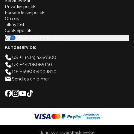
Servicevilkår
Privatlivspolitik
Forsendelsespolitik
Om os
Tilknyttet
Cookiepolitik
Dine valg for privatliv
Kundeservice:
US +1 (434) 425-7300
UK +442080891401
DE +498004009820
Send os en e-mail
Juridisk ansvarsfraskrivelse