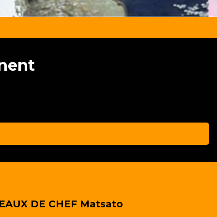
nnent
EAUX DE CHEF Matsato