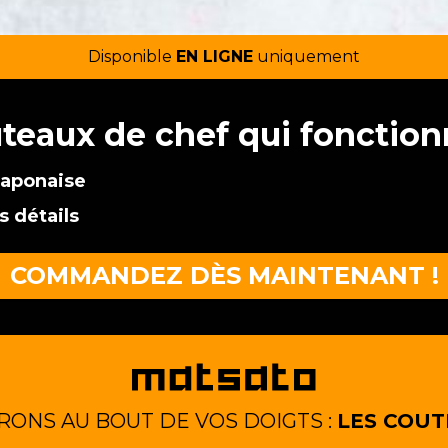
Disponible
EN LIGNE
uniquement
uteaux de chef qui fonctio
japonaise
s détails
COMMANDEZ DÈS MAINTENANT !
RONS AU BOUT DE VOS DOIGTS :
LES COUT