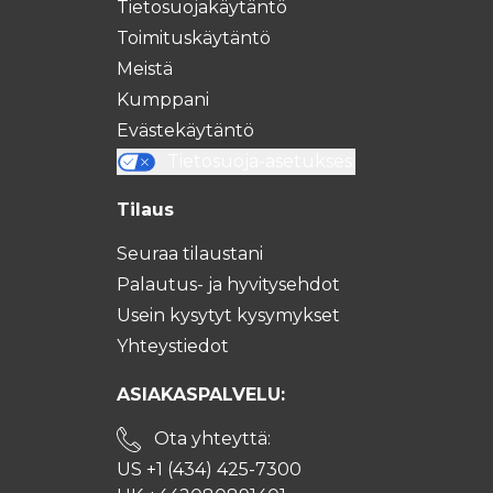
Tietosuojakäytäntö
Toimituskäytäntö
Meistä
Kumppani
Evästekäytäntö
Tietosuoja-asetuksesi
Tilaus
Seuraa tilaustani
Palautus- ja hyvitysehdot
Usein kysytyt kysymykset
Yhteystiedot
ASIAKASPALVELU:
Ota yhteyttä:
US +1 (434) 425-7300